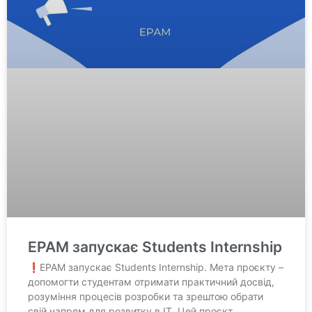
EPAM запускає Students Internship
❗EPAM запускає Students Internship. Мета проєкту –
допомогти студентам отримати практичний досвід,
розуміння процесів розробки та зрештою обрати
свій напрям для розвитку в ІТ. Цей проєкт