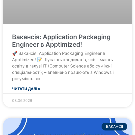
Вакансія: Application Packaging
Engineer в Apptimized!
🚀 Вакансія: Application Packaging Engineer в
Apptimized! 📝 Шукають кандидатів, які: – мають
освіту в галузі IT (Computer Science або суміжні
спеціальності); – впевнено працюють з Windows і
розуміють, як
ЧИТАТИ ДАЛІ »
03.06.2026
ВАКАНСІЇ