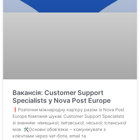
Вакансія: Customer Support
Specialists у Nova Post Europe
❗️Розпочни міжнародну кар’єру разом із Nova Post
Europe Компанія шукає Customer Support Specialists
зі знанням: німецької; литовської; чеської; іспанської
мов. 🛠Основні обовʼязки: – комунікувати з
клієнтами через чат-боти, email та