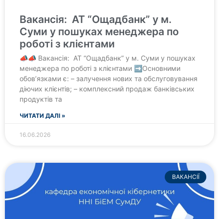
Вакансія: АТ “Ощадбанк” у м.
Суми у пошуках менеджера по
роботі з клієнтами
📣📣 Вакансія: АТ “Ощадбанк” у м. Суми у пошуках
менеджера по роботі з клієнтами ➡Основними
обов’язками є: – залучення нових та обслуговування
діючих клієнтів; – комплексний продаж банківських
продуктів та
ЧИТАТИ ДАЛІ »
16.06.2026
ВАКАНСІЇ