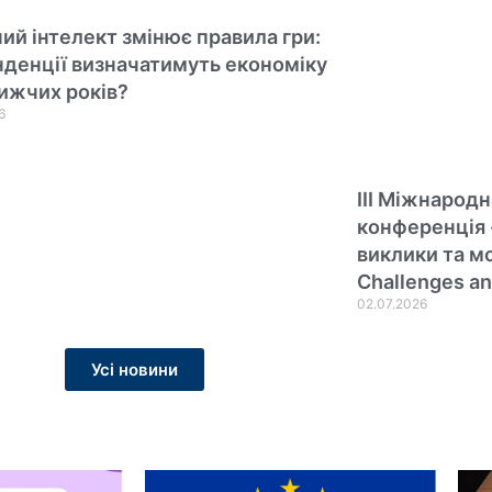
ий інтелект змінює правила гри:
енденції визначатимуть економіку
ижчих років?
6
III Міжнарод
конференція 
виклики та мо
Challenges an
02.07.2026
Усі новини