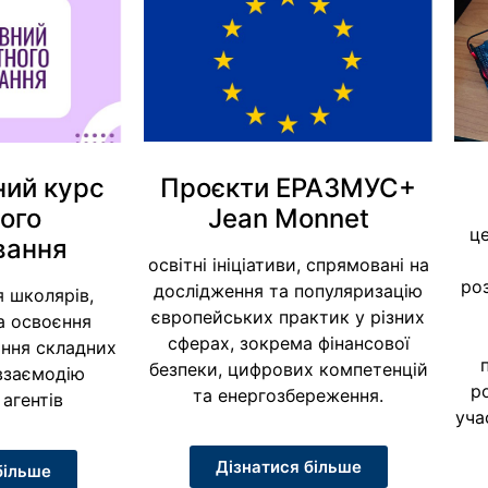
ний курс
Проєкти ЕРАЗМУС+
ого
Jean Monnet
це
вання
освітні ініціативи, спрямовані на
ро
дослідження та популяризацію
я школярів,
європейських практик у різних
а освоєння
сферах, зокрема фінансової
ння складних
безпеки, цифрових компетенцій
взаємодію
р
та енергозбереження.
агентів
уча
Дізнатися більше
більше