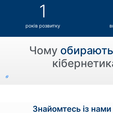
1
років розвитку
в
Чому
обирают
кібернетик
Знайомтесь із нами