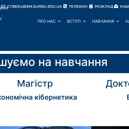
CYBER@BIEM.SUMDU.EDU.UA
ТЕЛЕФОН
РОЗКЛАД
КАБ
тики
У
ПРО НАС
ВСТУП
НАВЧАННЯ
Н
шуємо на навчання
Магістр
Докт
кономічна кібернетика