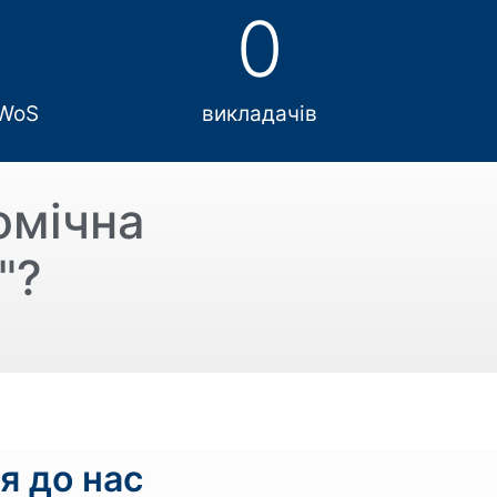
0
 WoS
викладачів
омічна
"?
я до нас