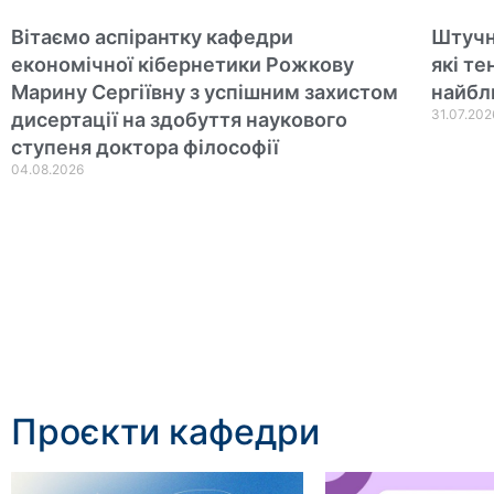
Вітаємо аспірантку кафедри
Штучн
економічної кібернетики Рожкову
які т
Марину Сергіївну з успішним захистом
найбл
31.07.202
дисертації на здобуття наукового
ступеня доктора філософії
04.08.2026
Проєкти кафедри