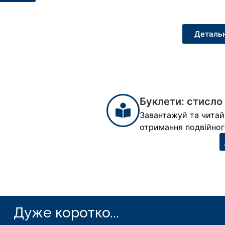
Детальн
Буклети: стисло
Завантажуй та читай
отримання подвійног
Дуже коротко...