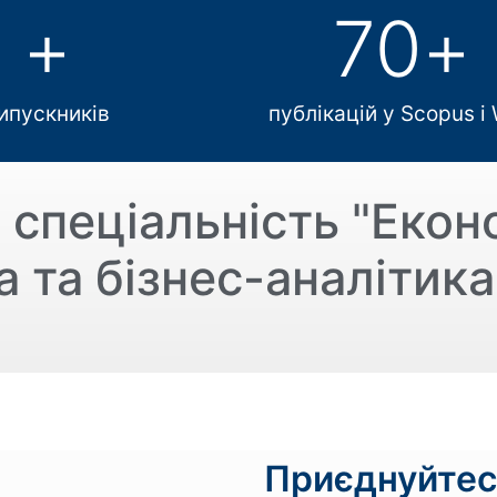
+
70
+
ипускників
публікацій у Scopus і
ь
спеціальність "Екон
а та бізнес-аналітика
Приєднуйтес