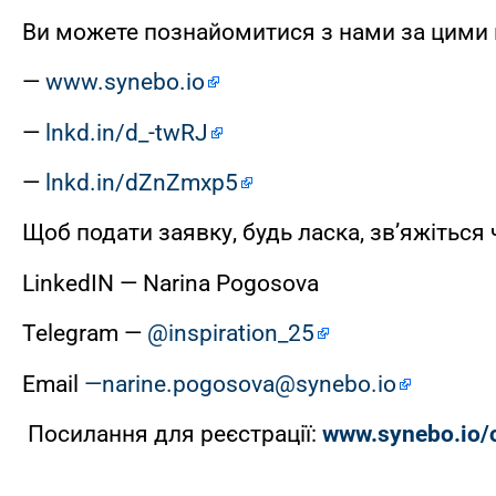
Ви можете познайомитися з нами за цими
—
www.synebo.io
—
lnkd.in/d_-twRJ
—
lnkd.in/dZnZmxp5
Щоб подати заявку, будь ласка, зв’яжіться 
LinkedIN — Narina Pogosova
Telegram —
@inspiration_25
Email
—narine.pogosova@synebo.io
Посилання для реєстрації:
www.synebo.io/