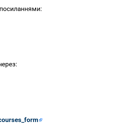
 посиланнями:
через:
courses_form