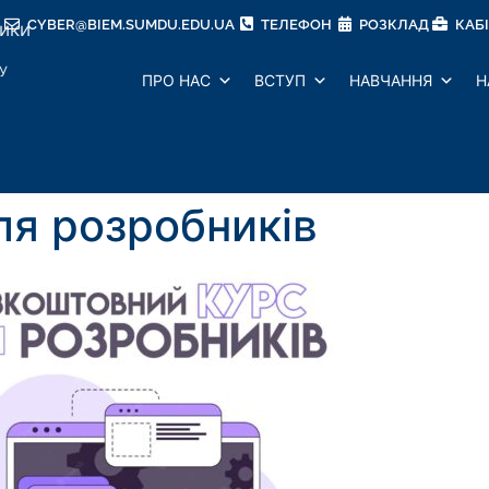
CYBER@BIEM.SUMDU.EDU.UA
ТЕЛЕФОН
РОЗКЛАД
КАБ
тики
У
ПРО НАС
ВСТУП
НАВЧАННЯ
Н
ля розробників