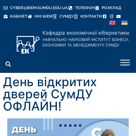
CYBER@BIEM.SUMDU.EDU.UA
ТЕЛЕФОН
РОЗКЛАД
КАБІНЕТ
ННІ БІЕМ
СУМДУ
КОНТАКТИ
Кафедра економічної кібернетики
НАВЧАЛЬНО-НАУКОВИЙ ІНСТИТУТ БІЗНЕСУ,
ЕКОНОМІКИ ТА МЕНЕДЖМЕНТУ СУМДУ
День відкритих
дверей СумДУ
ОФЛАЙН!