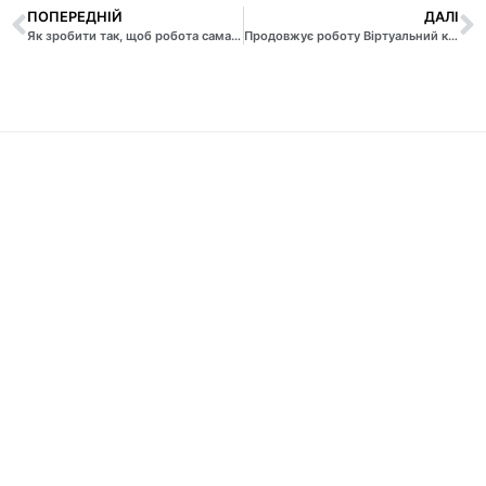
ПОПЕРЕДНІЙ
ДАЛІ
Як зробити так, щоб робота сама вас знаходила
Продовжує роботу Віртуальний клас «Numerical optimization methods»