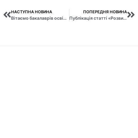
НАСТУПНА НОВИНА
ПОПЕРЕДНЯ НОВИНА
Вітаємо бакалаврів освітньої програми «Економічна кібернетика» з успішним захистом кваліфікаційних робіт!
Публікація статті «Розвиток цифрових компетенцій в Європейському Союзі»