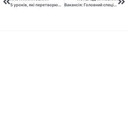
5 уроків, які перетворюють кризу на можливість: аналіз досвіду успішних підприємців
Вакансія: Головний спеціаліст відділу забезпечення наповнення бюджету