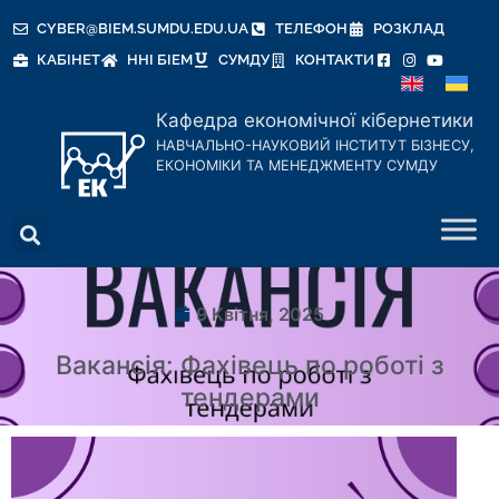
CYBER@BIEM.SUMDU.EDU.UA
ТЕЛЕФОН
РОЗКЛАД
КАБІНЕТ
ННІ БІЕМ
СУМДУ
КОНТАКТИ
Кафедра економічної кібернетики
НАВЧАЛЬНО-НАУКОВИЙ ІНСТИТУТ БІЗНЕСУ,
ЕКОНОМІКИ ТА МЕНЕДЖМЕНТУ СУМДУ
9 Квітня, 2025
Вакансія: Фахівець по роботі з
тендерами