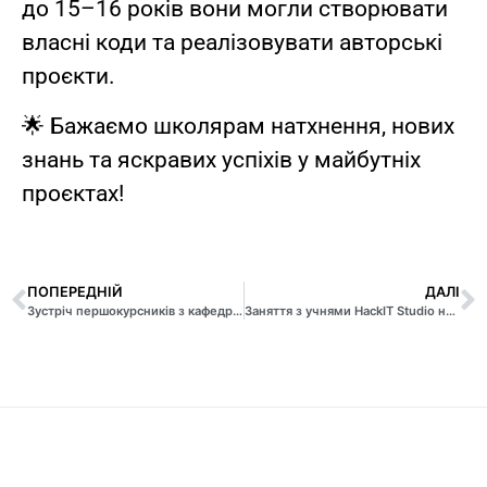
до 15–16 років вони могли створювати
власні коди та реалізовувати авторські
проєкти.
🌟 Бажаємо школярам натхнення, нових
знань та яскравих успіхів у майбутніх
проєктах!
ПОПЕРЕДНІЙ
ДАЛІ
Зустріч першокурсників з кафедрою економічної кібернетики
Заняття з учнями HackIT Studio на тему «Багатоекранний мобільний застосунок»