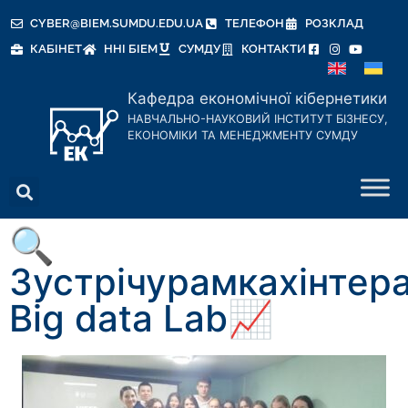
CYBER@BIEM.SUMDU.EDU.UA
ТЕЛЕФОН
РОЗКЛАД
КАБІНЕТ
ННІ БІЕМ
СУМДУ
КОНТАКТИ
Кафедра економічної кібернетики
НАВЧАЛЬНО-НАУКОВИЙ ІНСТИТУТ БІЗНЕСУ,
ЕКОНОМІКИ ТА МЕНЕДЖМЕНТУ СУМДУ
🔍
Зустрічурамкахінтер
Big data Lab📈