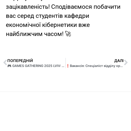
зацікавленість! Сподіваємося побачити
вас серед студентів кафедри
економічної кібернетики вже
найближчим часом! 🚀
ПОПЕРЕДНІЙ
ДАЛІ
🎮 GAMES GATHERING 2025 LVIV: штучний інтелект у геймдеві
❗Вакансія: Спеціаліст відділу організаційно-інформаційної роботи