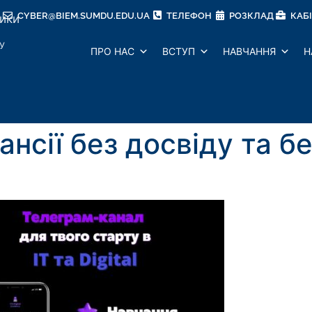
CYBER@BIEM.SUMDU.EDU.UA
ТЕЛЕФОН
РОЗКЛАД
КАБ
тики
У
ПРО НАС
ВСТУП
НАВЧАННЯ
Н
ансії без досвіду та 