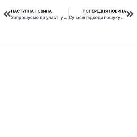
НАСТУПНА НОВИНА
ПОПЕРЕДНЯ НОВИНА
Запрошуємо до участі у II науковій онлайн-конференції “Виклики кібербезпеки індустрії фінансових послуг”
Сучасні підходи пошуку роботи та можливості працевлаштування