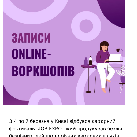
З 4 по 7 березня у Києві відбувся кар’єрний
фестиваль JOB EXPO, який продукував безліч
безцінних ідей щодо різних кар’єрних шляхів і