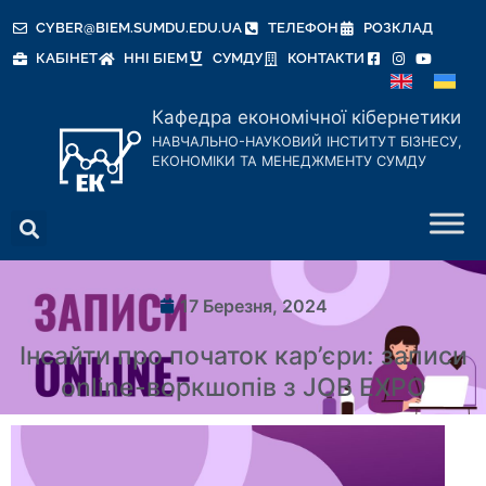
CYBER@BIEM.SUMDU.EDU.UA
ТЕЛЕФОН
РОЗКЛАД
КАБІНЕТ
ННІ БІЕМ
СУМДУ
КОНТАКТИ
Кафедра економічної кібернетики
НАВЧАЛЬНО-НАУКОВИЙ ІНСТИТУТ БІЗНЕСУ,
ЕКОНОМІКИ ТА МЕНЕДЖМЕНТУ СУМДУ
17 Березня, 2024
Інсайти про початок кар’єри: записи
online-воркшопів з JOB EXPO