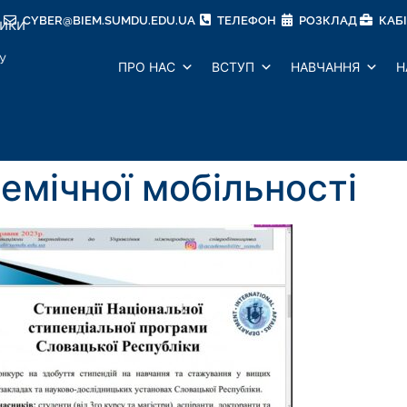
CYBER@BIEM.SUMDU.EDU.UA
ТЕЛЕФОН
РОЗКЛАД
КАБ
тики
У
ПРО НАС
ВСТУП
НАВЧАННЯ
Н
емічної мобільності