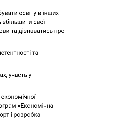
увати освіту в інших
ь збільшити свої
ови та дізнаватись про
етентності та
х, участь у
 економічної
рограм «Економічна
порт і розробка