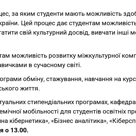
цес, за яким студенти мають можливість здоб
ї країни. Цей процес дає студентам можливіст
атити свій культурний досвід, вивчати інші м
там можливість розвитку міжкультурної комп
вичками в сучасному світі.
грами обміну, стажування, навчання на курса
ського життя.
ктуальних стипендіальних програмах, кафедра
емічної мобільності для студентів освітніх п
чна кібернетика», «Бізнес аналітика», «Кіберс
я о 13.00.