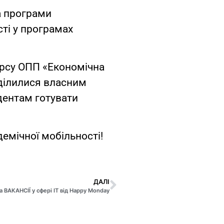
а програми
сті у програмах
курсу ОПП «Економічна
оділилися власним
удентам готувати
емічної мобільності!
ДАЛІ
а ВАКАНСІЇ у сфері IT від Happy Monday