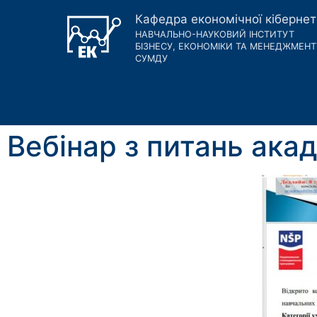
Кафедра економічної кіберне
НАВЧАЛЬНО-НАУКОВИЙ ІНСТИТУТ
БІЗНЕСУ, ЕКОНОМІКИ ТА МЕНЕДЖМЕНТ
СУМДУ
Вебінар з питань акад