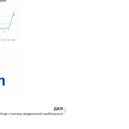
ДАЛІ
інар з питань академічної мобільності