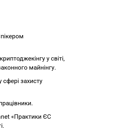
Спікером
риптоджекінгу у світі,
законного майнінгу.
 сфері захисту
 працівники.
nnet «Практики ЄС
і.