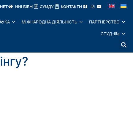
ІНЕТ
ННІ БІЕМ
СУМДУ
КОНТАКТИ
АУКА
МІЖНАРОДНА ДІЯЛЬНІСТЬ
ПАРТНЕРСТВО
СТУД-life
інгу?