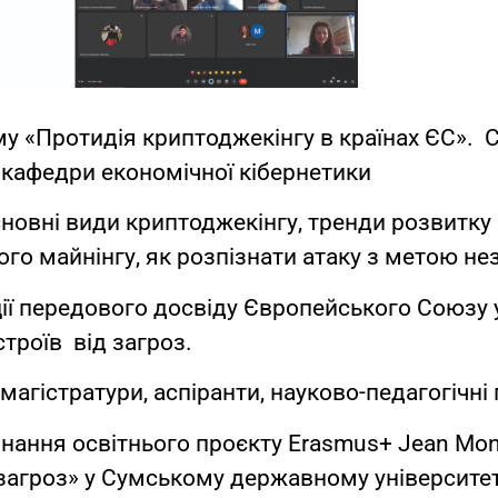
ему «Протидія криптоджекінгу в країнах ЄС». 
т кафедри економічної кібернетики
новні види криптоджекінгу, тренди розвитку к
ого майнінгу, як розпізнати атаку з метою не
ії передового досвіду Європейського Союзу у
троїв від загроз.
магістратури, аспіранти, науково-педагогічні
онання освітнього проєкту Erasmus+ Jean Mo
рзагроз» у Сумському державному університет