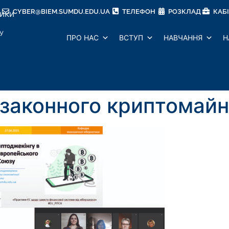
CYBER@BIEM.SUMDU.EDU.UA
ТЕЛЕФОН
РОЗКЛАД
КАБ
тики
У
ПРО НАС
ВСТУП
НАВЧАННЯ
Н
езаконного криптомайн