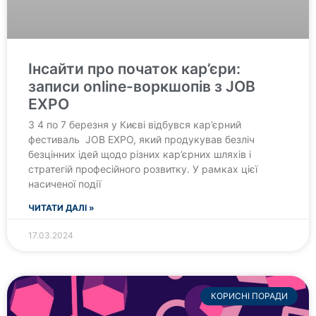
Інсайти про початок кар’єри:
записи online-воркшопів з JOB
EXPO
З 4 по 7 березня у Києві відбувся кар’єрний
фестиваль JOB EXPO, який продукував безліч
безцінних ідей щодо різних кар’єрних шляхів і
стратегій професійного розвитку. У рамках цієї
насиченої події
ЧИТАТИ ДАЛІ »
17.03.2024
КОРИСНІ ПОРАДИ